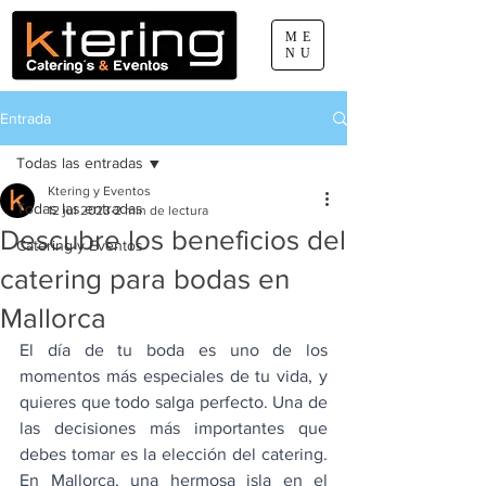
ME
NU
Entrada
660 077 888
pep.sabater@ktering.net
Todas las entradas
Ktering y Eventos
Todas las entradas
12 jul 2023
2 min de lectura
Descubre los beneficios del
Catering y Eventos
catering para bodas en
Mallorca
El día de tu boda es uno de los 
momentos más especiales de tu vida, y 
quieres que todo salga perfecto. Una de 
las decisiones más importantes que 
debes tomar es la elección del catering. 
En Mallorca, una hermosa isla en el 