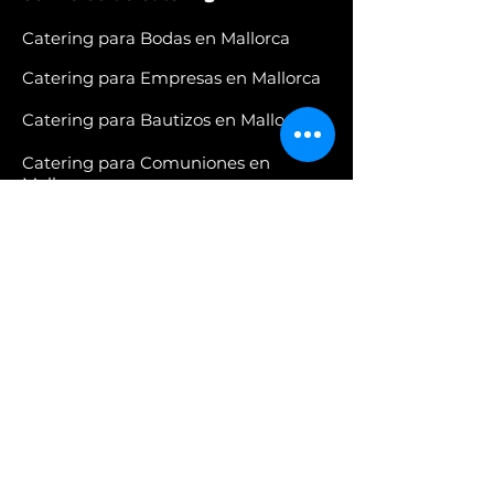
Catering para Bodas en Mallorca
Catering para Empresas en Mallorca
Catering para Bautizos en Mallorca
Catering para Comuniones en
Mallorca
Catering para todo tipo de
celebraciones en M
allorca
Desayunos y comidas para Empresas
en Mallorca.
Comidas por encargo
Cafeterías Ktering
Calle del Bisbe Pere de Puigdorfila, 3
07010, Palma de Mallorca Baleares
Carretera Autopista PM-27 Palma-