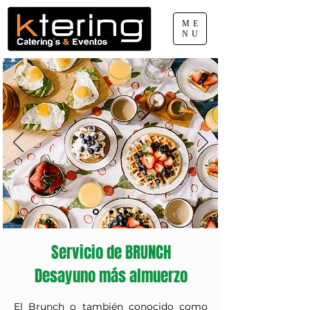
ME
NU
660 077 888
pep.sabater@ktering.net
Servicio de BRUNCH
Desayuno más almuerzo
El Brunch o también conocido como