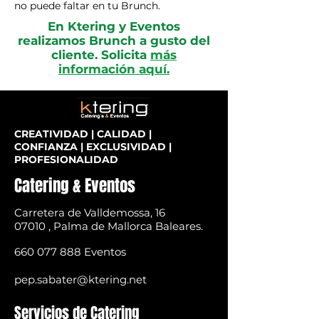
no puede faltar en tu Brunch.
En Ktering y Eventos
realizamos Brunch a gusto del
cliente. Solicita
más
información
aquí.
CREATIVIDAD | CALIDAD |
CONFIANZA | EXCLUSIVIDAD |
PROFESIONALIDAD
Catering & Eventos
Carretera de Valldemossa, 16
07010 , Palma de Mallorca Baleares.
660 077 888
Eventos
pep.sabater@ktering.net
Servicios de Catering