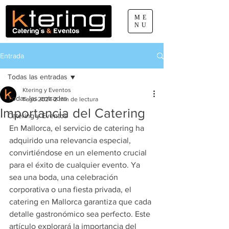
ME
NU
Entrada
660 077 888
pep.sabater@ktering.net
Todas las entradas
Ktering y Eventos
Todas las entradas
1 ago 2024
2 min de lectura
Importancia del Catering
Catering y Eventos
En Mallorca, el servicio de catering ha 
adquirido una relevancia especial, 
convirtiéndose en un elemento crucial 
para el éxito de cualquier evento. Ya 
sea una boda, una celebración 
corporativa o una fiesta privada, el 
catering en Mallorca garantiza que cada 
detalle gastronómico sea perfecto. Este 
artículo explorará la importancia del 