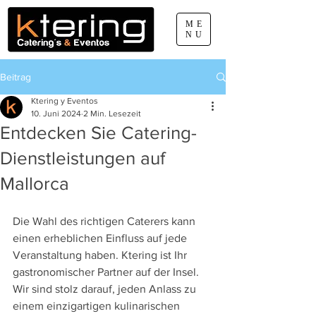
ME
NU
Beitrag
660 077 888
Ktering y Eventos
pep.sabater@ktering.net
10. Juni 2024
2 Min. Lesezeit
Entdecken Sie Catering-
Dienstleistungen auf
Mallorca
Die Wahl des richtigen Caterers kann 
einen erheblichen Einfluss auf jede 
Veranstaltung haben. Ktering ist Ihr 
gastronomischer Partner auf der Insel. 
Wir sind stolz darauf, jeden Anlass zu 
einem einzigartigen kulinarischen 