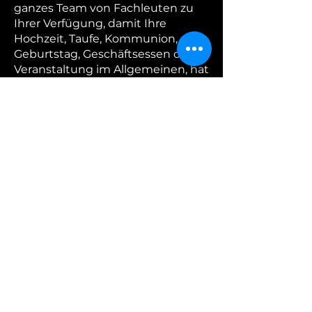
ganzes Team von Fachleuten zu
Ihrer Verfügung, damit Ihre
Hochzeit, Taufe, Kommunion,
Geburtstag, Geschäftsessen oder
Veranstaltung im Allgemeinen, hat
einen garantierten Erfolg mit
einem hervorragenden Service.
Immer mit der besten Qualität
Materialien, eine perfekte
Vorbereitung aller unserer
Gerichte sowohl in Aroma und
Texturen ohne Zweifel ein
Catering würdig Ihrer
Veranstaltung.
Unser CHEF mit langjähriger
Erfahrung und Kreativität in der
Vorbereitung jedes Catering, so
dass wir auf die Bedürfnisse der