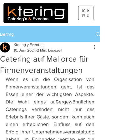
ME
NU
Beitrag
660 077 888
Ktering y Eventos
pep.sabater@ktering.net
10. Juni 2024
2 Min. Lesezeit
Catering auf Mallorca für
Firmenveranstaltungen
Wenn es um die Organisation von 
Firmenveranstaltungen geht, ist das 
Essen einer der wichtigsten Aspekte. 
Die Wahl eines außergewöhnlichen 
Caterings verändert nicht nur das 
Erlebnis Ihrer Gäste, sondern kann auch 
einen erheblichen Einfluss auf den 
Erfolg Ihrer Unternehmensveranstaltung 
haben. Im Folgenden werden wir die 